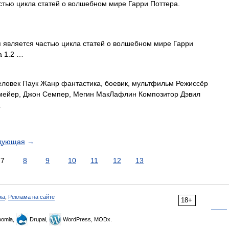
стью цикла статей о волшебном мире Гарри Поттера.
 является частью цикла статей о волшебном мире Гарри
а 1.2 …
ловек Паук Жанр фантастика, боевик, мультфильм Режиссёр
ейер, Джон Семпер, Мегин МакЛафлин Композитор Дэвил
…
дующая
→
7
8
9
10
11
12
13
ка
,
Реклама на сайте
18+
omla,
Drupal,
WordPress, MODx.