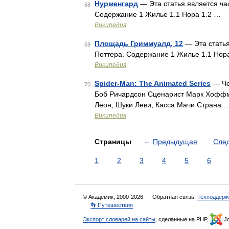
Нурменгард
— Эта статья является ча
68
Содержание 1 Жилье 1.1 Нора 1.2 …
Википедия
Площадь Гриммуалд, 12
— Эта статья
69
Поттера. Содержание 1 Жилье 1.1 Нор
Википедия
Spider-Man: The Animated Series
— Че
70
Боб Ричардсон Сценарист Марк Хоффм
Леон, Шуки Леви, Касса Мачи Страна 
Википедия
Страницы
←
Предыдущая
Сле
1
2
3
4
5
6
© Академик, 2000-2026
Обратная связь:
Техподдерж
👣 Путешествия
Экспорт словарей на сайты
, сделанные на PHP,
Jo